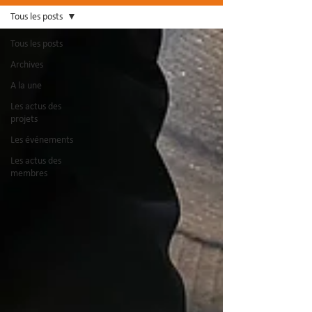
Tous les posts
Tous les posts
Archives
A la une
Les actus des
projets
Les événements
Les actus des
membres