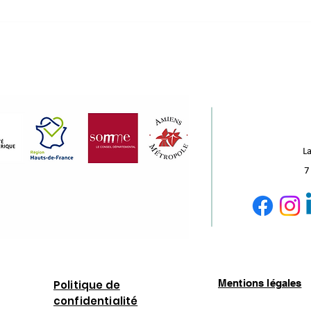
s au Komptoir
ux !
La
7
Mentions légales
Politique de
confidentialité