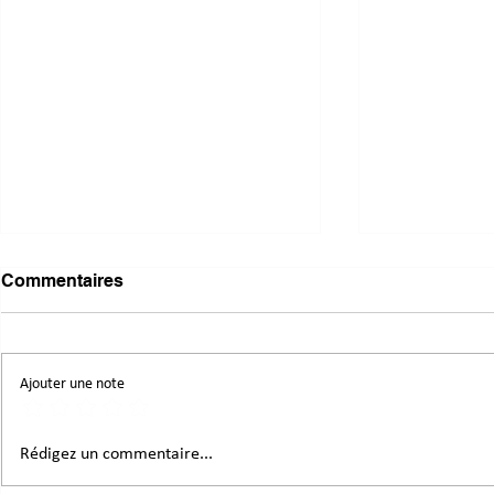
Commentaires
Ajouter une note
Mutualiser, réemployer,
Donnons un
Rédigez un commentaire...
coopérer : des pistes
aux matéria