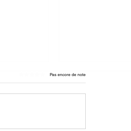
Pas encore de note
Noté 0 étoile sur 5.
e seconde vie
[MAI 2026] Actus rapides
ux du bâtiment :
sur les autres projets