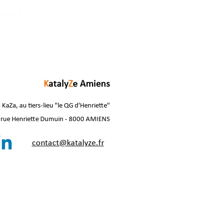
K
ataly
Z
e Amiens
 KaZa, au tiers-lieu "le QG d'Henriette"
 rue Henriette Dumuin - 8000 AMIENS
contact@katalyze.fr