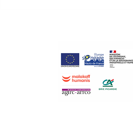
inspirantes pour notre
rendez-vou
territoire
des matéria