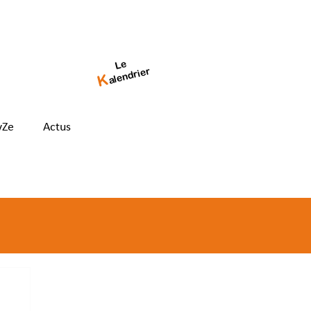
Le
alendrier
K
yZe
Actus