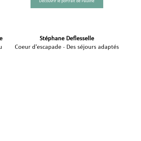
Découvrir le portrait de Pauline
e
Stéphane Deflesselle
u 
Coeur d'escapade - Des séjours adaptés
.