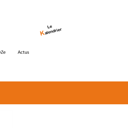
Le
alendrier
K
yZe
Actus