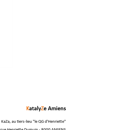
K
ataly
Z
e Amiens
 KaZa, au tiers-lieu "le QG d'Henriette"
 rue Henriette Dumuin - 8000 AMIENS