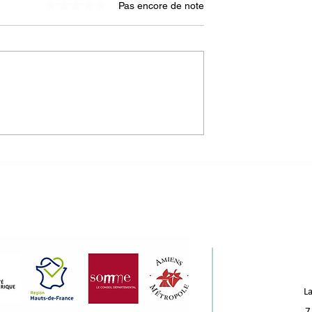
Pas encore de note
Noté 0 étoile sur 5.
e seconde vie
4 nouveaux portraits
ux du bâtiment :
d'incubés à découvrir !
s au Komptoir
ux !
La
7