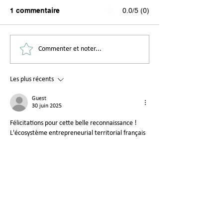
1 commentaire
0.0/5 (0)
Donnons une seconde
4 nouveaux port
Commenter et noter...
vie aux matériaux du
d'incubés à déc
bâtiment : rendez-vous
Les plus récents
au Komptoir des
matériaux !
Guest
30 juin 2025
Félicitations pour cette belle reconnaissance ! 
L'écosystème entrepreneurial territorial français 
connaît une dynamique exceptionnelle depuis 
quelques années. 
Les appels à projets 
territoriaux : un levier 
méconnu