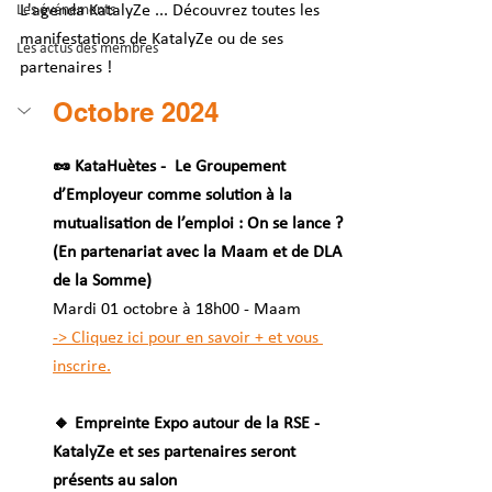
Les événements
L'agenda KatalyZe ... Découvrez toutes les 
manifestations de KatalyZe ou de ses 
Les actus des membres
partenaires !  
Octobre 2024 
🥜 KataHuètes - 
 Le Groupement 
d’Employeur comme solution à la 
mutualisation de l’emploi : On se lance ? 
(En partenariat avec la Maam et de DLA 
de la Somme)
Mardi 01 octobre à 18h00
 - Maam
-> Cliquez ici pour en savoir + et vous 
inscrire.
🔸 Empreinte Expo autour de la RSE - 
KatalyZe et ses partenaires seront 
présents au salon 