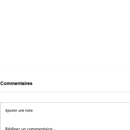
Commentaires
Ajouter une note
Mutualiser, réemployer,
Donnons un
Rédigez un commentaire...