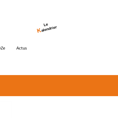
Le
alendrier
K
yZe
Actus