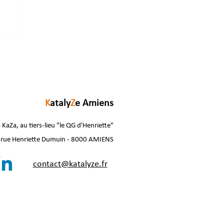
K
ataly
Z
e Amiens
 KaZa, au tiers-lieu "le QG d'Henriette"
 rue Henriette Dumuin - 8000 AMIENS
contact@katalyze.fr