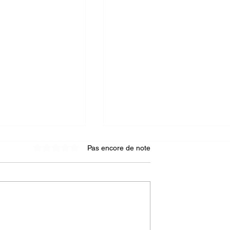
Pas encore de note
Noté 0 étoile sur 5.
e seconde vie
4 nouveaux portraits