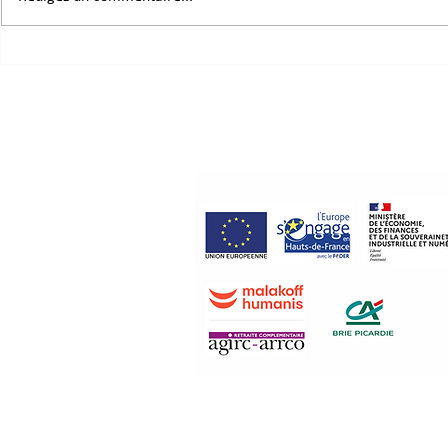
coopérer : des pistes
aux matéria
inspirantes pour notre
rendez-vou
territoire
des matéria