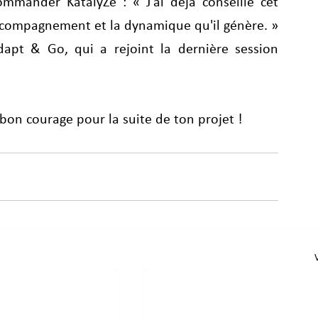
ommander KatalyZe : « J'ai déjà conseillé cet 
ccompagnement et la dynamique qu'il génère. » 
t & Go, qui a rejoint la dernière session 
 bon courage pour la suite de ton projet ! 