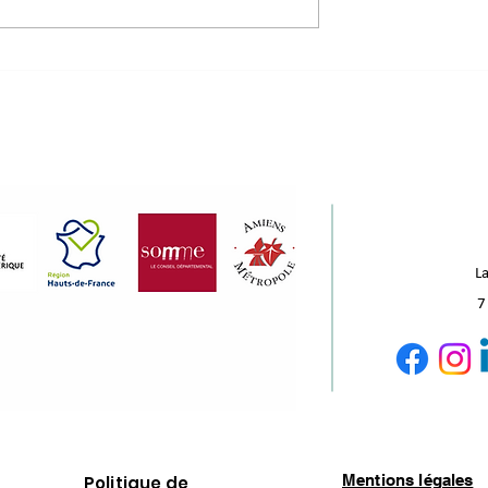
ux du bâtiment :
d'incubés à découvrir !
s au Komptoir
ux !
La
7
Mentions légales
Politique de