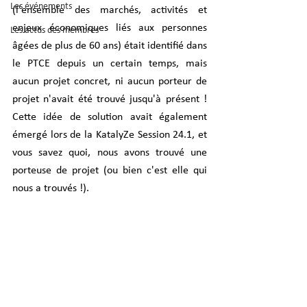
Les événements
(l'ensemble des marchés, activités et 
enjeux économiques liés aux personnes 
Les actus des membres
âgées de plus de 60 ans) était identifié dans 
le PTCE depuis un certain temps, mais 
aucun projet concret, ni aucun porteur de 
projet n'avait été trouvé jusqu'à présent ! 
Cette idée de solution avait également 
émergé lors de la KatalyZe Session 24.1, et 
vous savez quoi, nous avons trouvé une 
porteuse de projet (ou bien c'est elle qui 
nous a trouvés !).