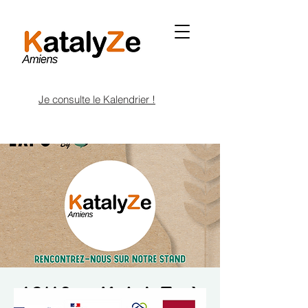
Je consulte le Kalendrier !
16/10 🌿 KatalyZe à