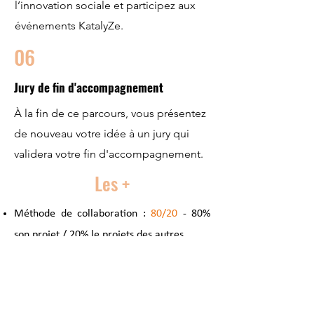
l’innovation sociale et participez aux
événements KatalyZe.
06
Jury de fin d'accompagnement
À la fin de ce parcours, vous présentez
de nouveau votre idée à un jury qui
validera votre fin d'accompagnement.
Les +
Méthode de collaboration :
80/20
- 80%
son projet / 20% le projets des autres
Inscription dans une communauté avec les
anciens incubés
.
L’inscription dans notre
écosystème local