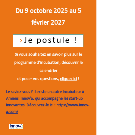
Du 9 octobre 2025 au 5
février 2027
Je postule !
Si vous souhaitez en savoir plus sur le
programme d’incubation, découvrir le
calendrier
et poser vos questions,
cliquez ici
!
Le saviez-vous ? Il existe un autre incubateur à
Amiens, Innov’a, qui accompagne les start-up
innovantes. Découvrez-le ici :
https://www.innov-
a.com/