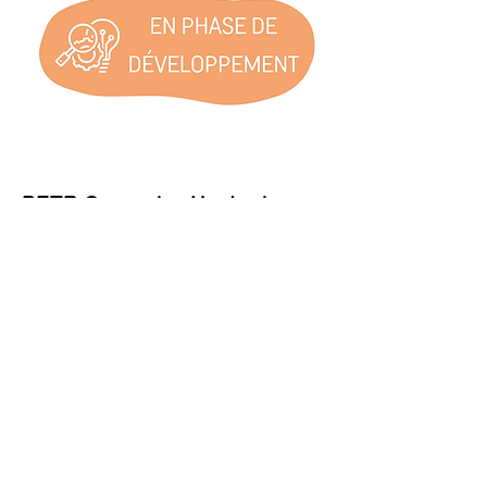
PETR Coeur des Hauts-de-
France - Marine Bressous
Marine Bressous, porteuse du projet PETR
Cœur des Hauts-de-France, continue son
accompagnement dans l'incubateur ! Après
avoir approfondi sa compréhension des
enjeux du PETR, ce qui lui a permis d’ajuster sa
stratégie de manière plus ciblée, Marine
continue la mise en place de la politique
d’économie sociale et solidaire (ESS) adaptée