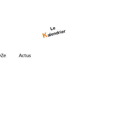
Le
alendrier
K
yZe
Actus