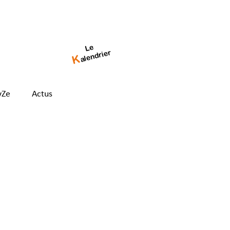
Le
alendrier
K
yZe
Actus