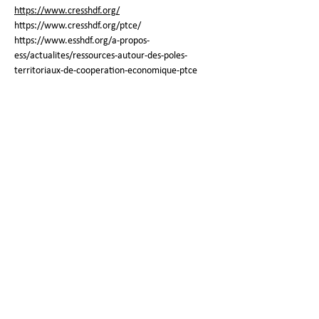
https://www.cresshdf.org/
https://www.cresshdf.org/ptce/
https://www.esshdf.org/a-propos-
ess/actualites/ressources-autour-des-poles-
territoriaux-de-cooperation-economique-ptce
DATE D'ENTRÉE DANS LE 
PTCE :
Novembre 2024
Mise à jour :
23 févr. 2026