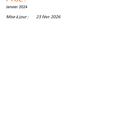
Janvier 2024 
Mise à jour :
23 févr. 2026
K
ataly
Z
e Amiens
La KaZa, au tiers-lieu "le QG d'Henriette"
7 rue Henriette Dumuin - 8000 AMIENS
contact@katalyze.fr
Politique de confidentialité