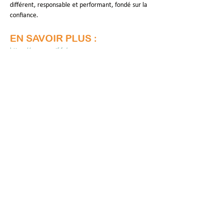
différent, responsable et performant, fondé sur la 
confiance.
EN SAVOIR PLUS :
https://www.maif.fr/
DATE D'ENTRÉE DANS LE 
PTCE :
Juillet 2024
Mise à jour :
23 févr. 2026