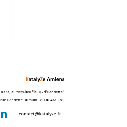
a
K
ataly
Z
e Amiens
 KaZa, au tiers-lieu "le QG d'Henriette"
 rue Henriette Dumuin - 8000 AMIENS
contact@katalyze.fr