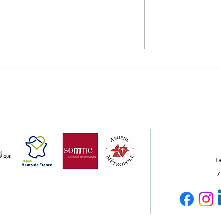
 réemployer,
Kalendrier - formation à l
des pistes
méthode de Kollecte des
 pour notre
rêves
La
7