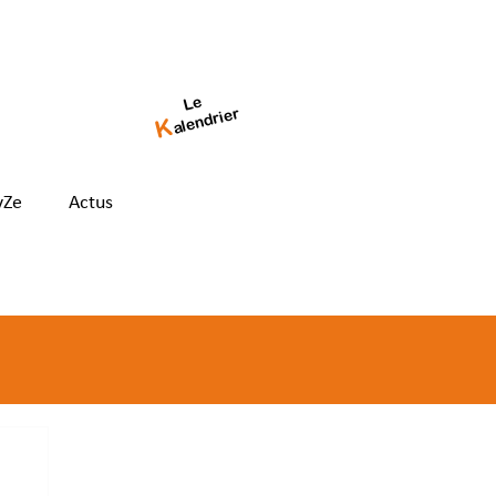
Le
alendrier
K
yZe
Actus