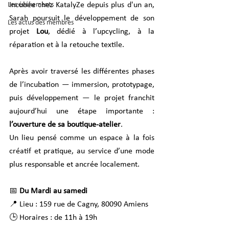
Les événements
Incubée chez KatalyZe depuis plus d'un an, 
Sarah poursuit le développement de son 
Les actus des membres
projet 
Lou
, dédié à l’upcycling, à la 
réparation et à la retouche textile.
Après avoir traversé les différentes phases 
de l’incubation — immersion, prototypage, 
puis développement — le projet franchit 
aujourd’hui une étape importante : 
l’ouverture de sa boutique-atelier
.
Un lieu pensé comme un espace à la fois 
créatif et pratique, au service d’une mode 
plus responsable et ancrée localement.
📅 
Du Mardi au samedi
📍 Lieu : 159 rue de Cagny, 80090 Amiens
🕒 Horaires : de 11h à 19h