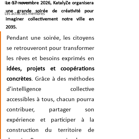
Les événements
Le 17 novembre 2026, KatalyZe organisera 
une grande soirée de créativité pour 
Les actus des membres
imaginer collectivement notre ville en 
2035.
Pendant une soirée, les citoyens
se retrouveront pour transformer 
les rêves et besoins exprimés en 
idées, projets et coopérations 
concrètes
. Grâce à des méthodes 
d’intelligence collective 
accessibles à tous, chacun pourra 
contribuer, partager son 
expérience et participer à la 
construction du territoire de 