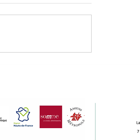
e seconde vie
4 nouveaux portraits
ux du bâtiment :
d'incubés à découvrir !
s au Komptoir
ux !
La
7