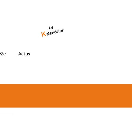
Le
alendrier
K
yZe
Actus