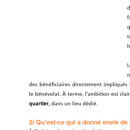
d
f
q
t
h
L
n
des bénéficiaires directement impliqués 
le bénévolat. À terme, l’ambition est clair
quartier
, dans un lieu dédié.
2/ Qu’est-ce qui a donné envie de 