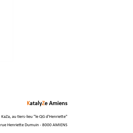
K
ataly
Z
e Amiens
 KaZa, au tiers-lieu "le QG d'Henriette"
 rue Henriette Dumuin - 8000 AMIENS