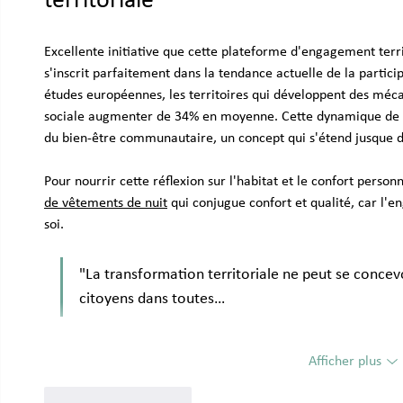
territoriale
Excellente initiative que cette plateforme d'engagement terri
s'inscrit parfaitement dans la tendance actuelle de la particip
études européennes, les territoires qui développent des mécan
sociale augmenter de 34% en moyenne. Cette dynamique de co
du bien-être communautaire, un concept qui s'étend jusque da
Pour nourrir cette réflexion sur l'habitat et le confort personn
de vêtements de nuit
 qui conjugue confort et qualité, car l
soi.
"La transformation territoriale ne peut se concevo
citoyens dans toutes…
Afficher plus
J'aime
Répondre