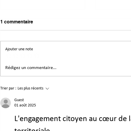
1 commentaire
Ajouter une note
Mutualiser, réemployer,
Donnons un
Rédigez un commentaire...
coopérer : des pistes
aux matéria
inspirantes pour notre
rendez-vou
territoire
des matéria
Trier par :
Les plus récents
Guest
01 août 2025
L'engagement citoyen au cœur de l