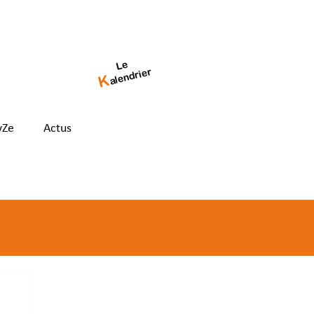
Le
alendrier
K
yZe
Actus