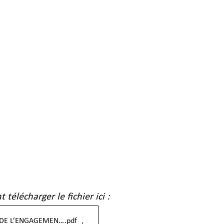
 télécharger le fichier ici : 
PLATEFORME DE L’ENGAGEMENT - Katalyze 24.1 (5)
.pdf