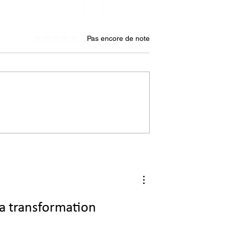
Pas encore de note
Noté 0 étoile sur 5.
e seconde vie
4 nouveaux portraits
ux du bâtiment :
d'incubés à découvrir !
s au Komptoir
ux !
a transformation 