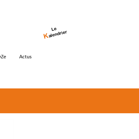
Le
alendrier
K
yZe
Actus