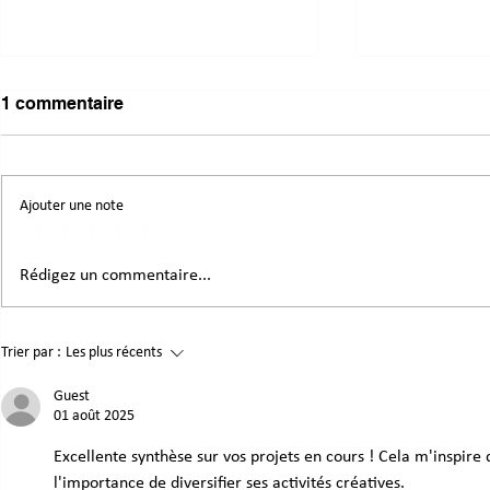
1 commentaire
Ajouter une note
Mutualiser, réemployer,
Donnons un
Rédigez un commentaire...
coopérer : des pistes
aux matéria
inspirantes pour notre
rendez-vou
territoire
des matéria
Trier par :
Les plus récents
Guest
01 août 2025
Excellente synthèse sur vos projets en cours ! Cela m'inspire
l'importance de diversifier ses activités créatives.