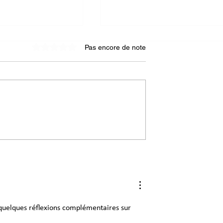
Pas encore de note
Noté 0 étoile sur 5.
e seconde vie
4 nouveaux portraits
ux du bâtiment :
d'incubés à découvrir !
s au Komptoir
ux !
 quelques réflexions complémentaires sur 