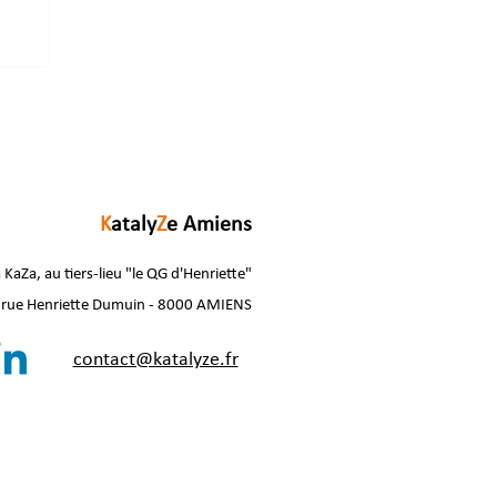
K
ataly
Z
e Amiens
 KaZa, au tiers-lieu "le QG d'Henriette"
 rue Henriette Dumuin - 8000 AMIENS
contact@katalyze.fr