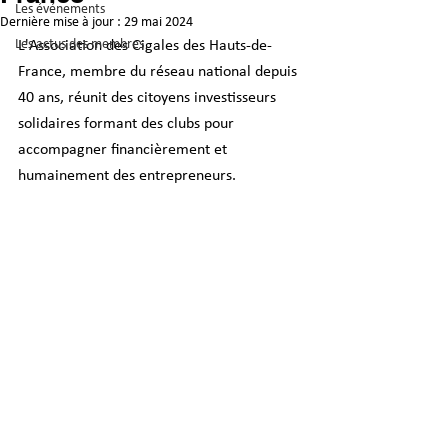
Les événements
Dernière mise à jour :
29 mai 2024
Les actus des membres
L'Association des Cigales des Hauts-de-
France, membre du réseau national depuis 
40 ans, réunit des citoyens investisseurs 
solidaires formant des clubs pour 
accompagner financièrement et 
humainement des entrepreneurs.