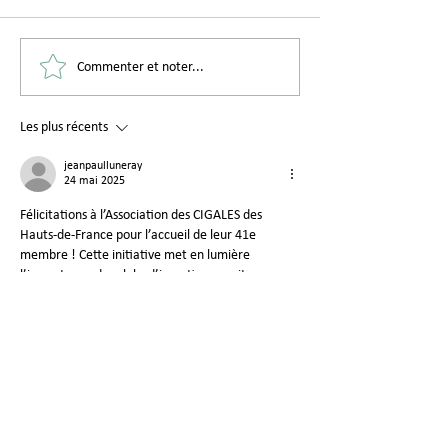
Nous sommes
Bienvenue à AV
Commenter et noter...
désormais plus de 100 !
notre nouveau 
Les plus récents
jeanpaulluneray
24 mai 2025
Félicitations à l’Association des CIGALES des 
Hauts-de-France pour l’accueil de leur 41e 
membre ! Cette initiative met en lumière 
l’importance des clubs d’investisseurs citoyens 
qui soutiennent des projets locaux à fort impact 
social et environnemental. Les CIGALES, avec 
leur modèle de financement participatif, jouent 
un rôle clé dans le développement de l’économie 
solidaire, un sujet qui mérite d’être davantage 
exploré.
L’économie solidaire : un 