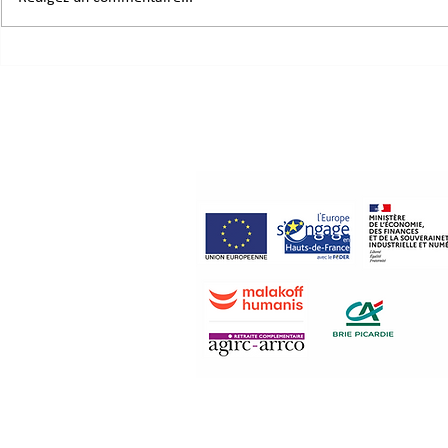
signe de la coopération
nos actions
d’intervent