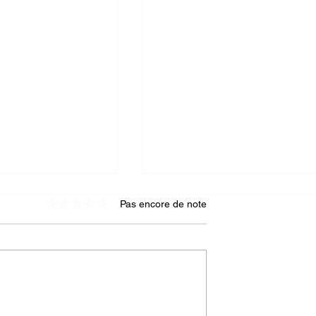
Pas encore de note
Noté 0 étoile sur 5.
e articulation de
🌞 KatalyZe vous souhait