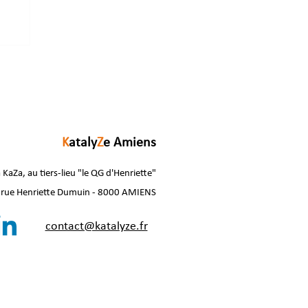
K
ataly
Z
e Amiens
 KaZa, au tiers-lieu "le QG d'Henriette"
 rue Henriette Dumuin - 8000 AMIENS
contact@katalyze.fr