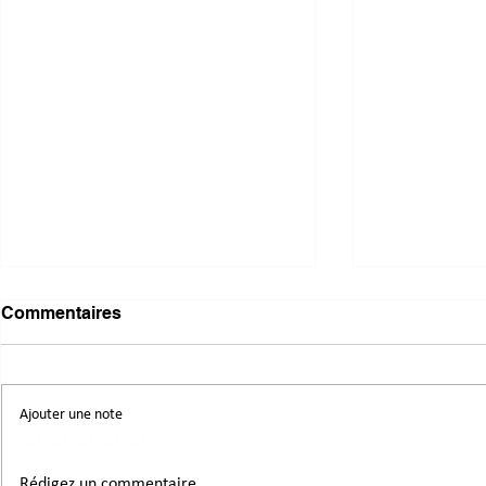
Commentaires
Ajouter une note
Bonne année 2026, sous le
Une nouvell
Rédigez un commentaire...