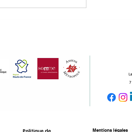
 : 3 branches
de bonnes vaKances ! 🌴
ion
La
7
Mentions légales
Politique de