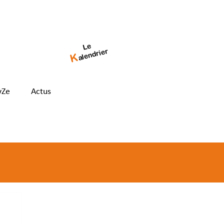
Le
alendrier
K
yZe
Actus