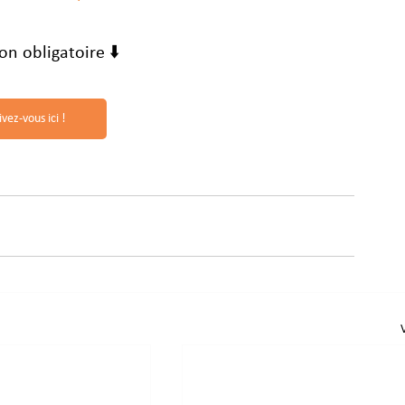
ion obligatoire ⬇️
ivez-vous ici !