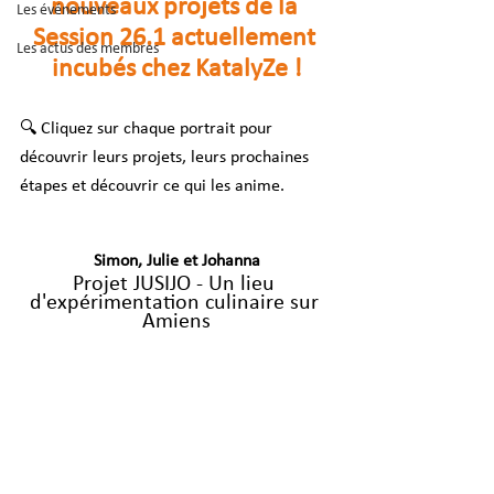
nouveaux projets de la 
Les événements
Session 26.1 actuellement 
Les actus des membres
incubés chez KatalyZe !
🔍 Cliquez sur chaque portrait pour 
découvrir leurs projets, leurs prochaines 
étapes et découvrir ce qui les anime.
Simon, Julie et Johanna
Projet JUSIJO - 
Un lieu 
d'expérimentation culinaire sur 
Amiens
.